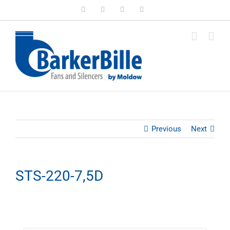
Skip
LinkedIn
Facebook
Instagram
Email
to
content
Previous
Next
STS-220-7,5D