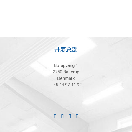
丹麦总部
Borupvang 1
2750 Ballerup
Denmark
+45 44 97 41 92