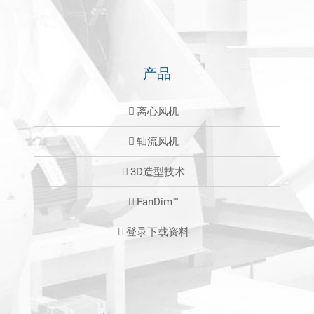
产品
离心风机
轴流风机
3D造型技术
FanDim™
登录下载资料