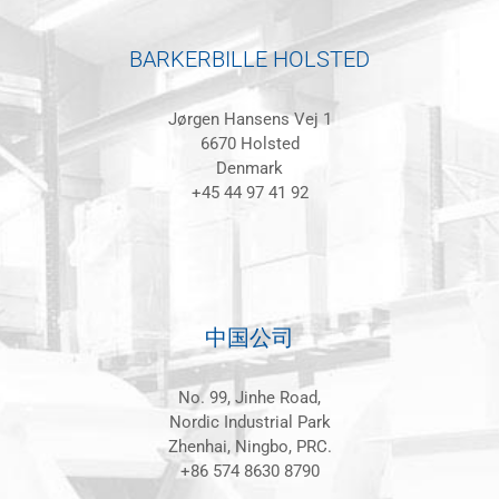
BARKERBILLE HOLSTED
Jørgen Hansens Vej 1
6670 Holsted
Denmark
+45 44 97 41 92
中国公司
No. 99, Jinhe Road,
Nordic Industrial Park
Zhenhai, Ningbo, PRC.
+86 574 8630 8790