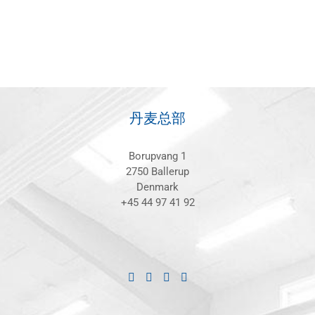
丹麦总部
Borupvang 1
2750 Ballerup
Denmark
+45 44 97 41 92