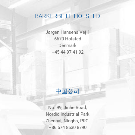
BARKERBILLE HOLSTED
Jørgen Hansens Vej 1
6670 Holsted
Denmark
+45 44 97 41 92
中国公司
No. 99, Jinhe Road,
Nordic Industrial Park
Zhenhai, Ningbo, PRC.
+86 574 8630 8790