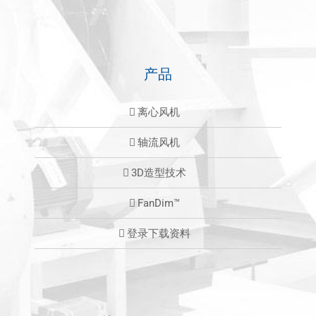
产品
离心风机
轴流风机
3D造型技术
FanDim™
登录下载资料