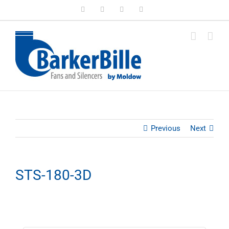
Skip
LinkedIn
Facebook
Instagram
Email
to
content
Previous
Next
STS-180-3D