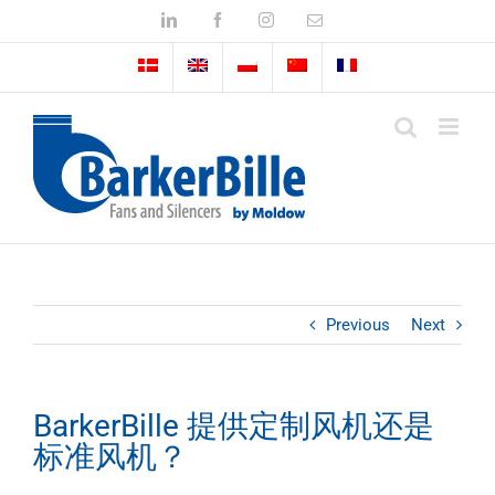
Skip
LinkedIn
Facebook
Instagram
Email
to
content
Previous
Next
BarkerBille 提供定制风机还是
标准风机？