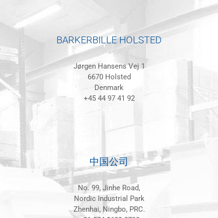
BARKERBILLE HOLSTED
Jørgen Hansens Vej 1
6670 Holsted
Denmark
+45 44 97 41 92
中国公司
No. 99, Jinhe Road,
Nordic Industrial Park
Zhenhai, Ningbo, PRC.