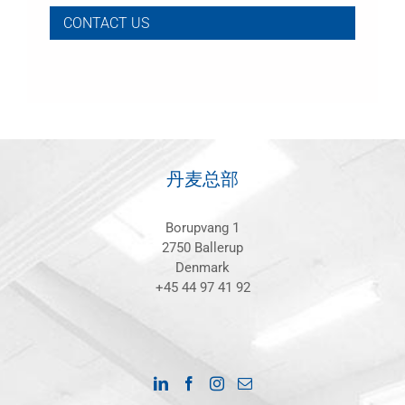
CONTACT US
丹麦总部
Borupvang 1
2750 Ballerup
Denmark
+45 44 97 41 92