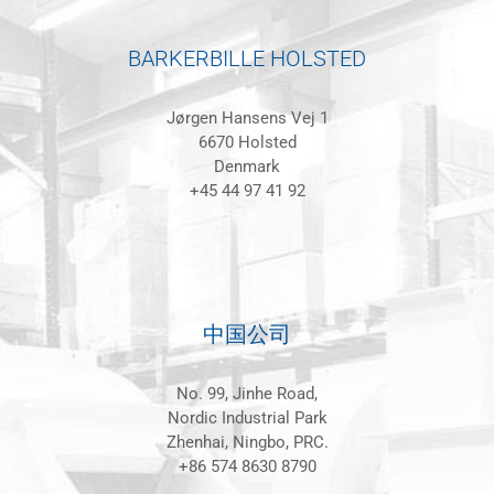
BARKERBILLE HOLSTED
Jørgen Hansens Vej 1
6670 Holsted
Denmark
+45 44 97 41 92
中国公司
No. 99, Jinhe Road,
Nordic Industrial Park
Zhenhai, Ningbo, PRC.
+86 574 8630 8790