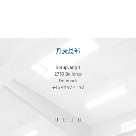
丹麦总部
Borupvang 1
2750 Ballerup
Denmark
+45 44 97 41 92