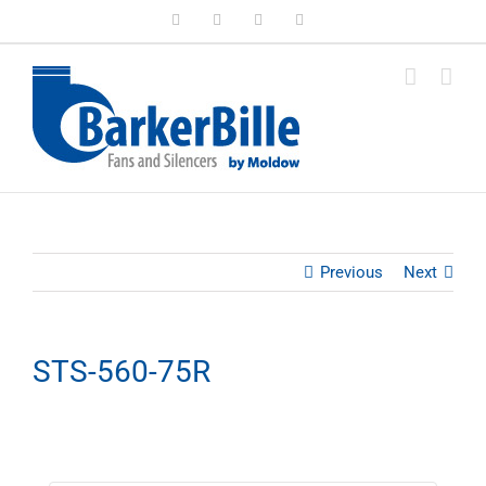
Skip
LinkedIn
Facebook
Instagram
Email
to
content
Previous
Next
STS-560-75R