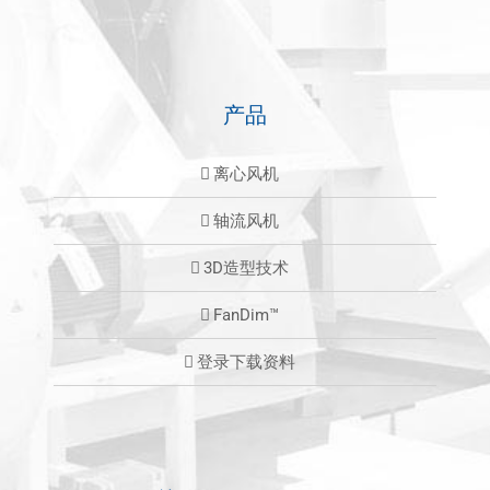
产品
离心风机
轴流风机
3D造型技术
FanDim™
登录下载资料