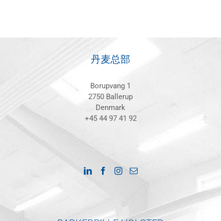
丹麦总部
Borupvang 1
2750 Ballerup
Denmark
+45 44 97 41 92