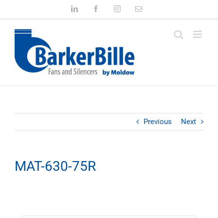
Skip
LinkedIn
Facebook
Instagram
Email
to
content
Previous
Next
MAT-630-75R