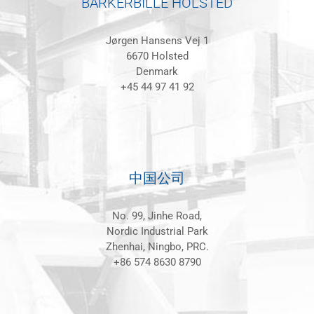
BARKERBILLE HOLSTED
Jørgen Hansens Vej 1
6670 Holsted
Denmark
+45 44 97 41 92
中国公司
No. 99, Jinhe Road,
Nordic Industrial Park
Zhenhai, Ningbo, PRC.
+86 574 8630 8790