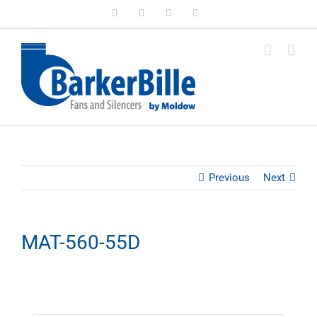
Skip
LinkedIn
Facebook
Instagram
Email
to
content
Previous
Next
MAT-560-55D