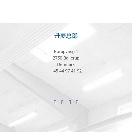
丹麦总部
Borupvang 1
2750 Ballerup
Denmark
+45 44 97 41 92