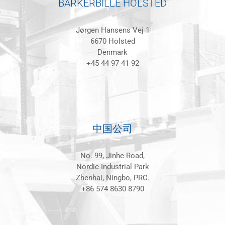
BARKERBILLE HOLSTED
Jørgen Hansens Vej 1
6670 Holsted
Denmark
+45 44 97 41 92
中国公司
No. 99, Jinhe Road,
Nordic Industrial Park
Zhenhai, Ningbo, PRC.
+86 574 8630 8790