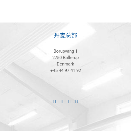
丹麦总部
Borupvang 1
2750 Ballerup
Denmark
+45 44 97 41 92