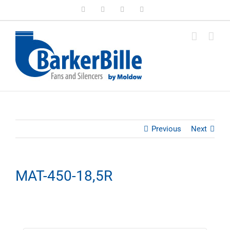
Skip
LinkedIn
Facebook
Instagram
Email
to
content
Previous
Next
MAT-450-18,5R