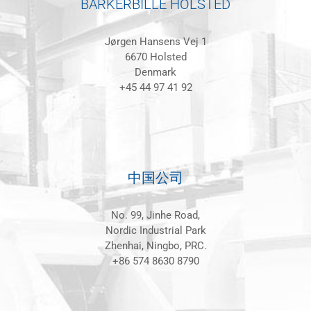
BARKERBILLE HOLSTED
Jørgen Hansens Vej 1
6670 Holsted
Denmark
+45 44 97 41 92
中国公司
No. 99, Jinhe Road,
Nordic Industrial Park
Zhenhai, Ningbo, PRC.
+86 574 8630 8790