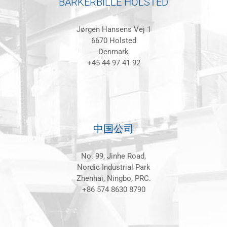
BARKERBILLE HOLSTED
Jørgen Hansens Vej 1
6670 Holsted
Denmark
+45 44 97 41 92
中国公司
No. 99, Jinhe Road,
Nordic Industrial Park
Zhenhai, Ningbo, PRC.
+86 574 8630 8790