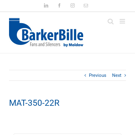
Skip
LinkedIn
Facebook
Instagram
Email
to
content
Previous
Next
MAT-350-22R