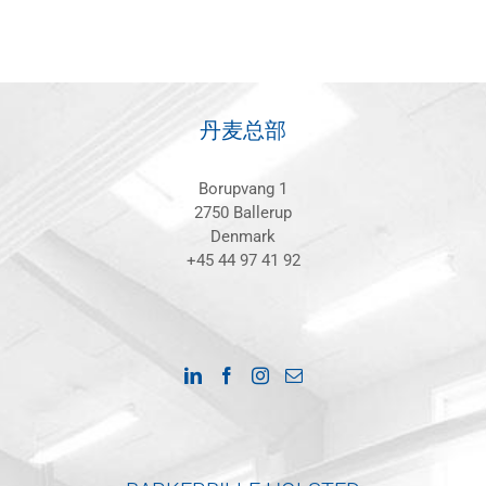
丹麦总部
Borupvang 1
2750 Ballerup
Denmark
+45 44 97 41 92