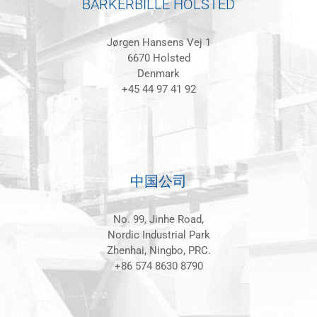
BARKERBILLE HOLSTED
Jørgen Hansens Vej 1
6670 Holsted
Denmark
+45 44 97 41 92
中国公司
No. 99, Jinhe Road,
Nordic Industrial Park
Zhenhai, Ningbo, PRC.
+86 574 8630 8790