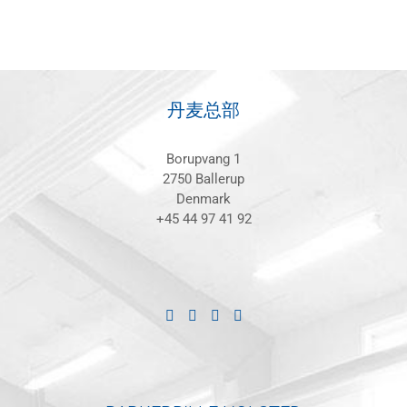
丹麦总部
Borupvang 1
2750 Ballerup
Denmark
+45 44 97 41 92