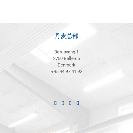
丹麦总部
Borupvang 1
2750 Ballerup
Denmark
+45 44 97 41 92