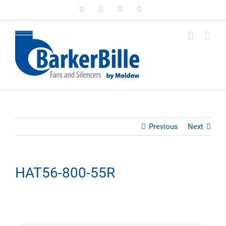
Skip
LinkedIn
Facebook
Instagram
Email
to
content
Previous
Next
HAT56-800-55R