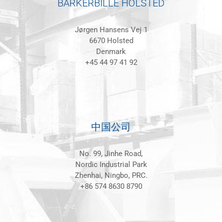
BARKERBILLE HOLSTED
Jørgen Hansens Vej 1
6670 Holsted
Denmark
+45 44 97 41 92
中国公司
No. 99, Jinhe Road,
Nordic Industrial Park
Zhenhai, Ningbo, PRC.
+86 574 8630 8790