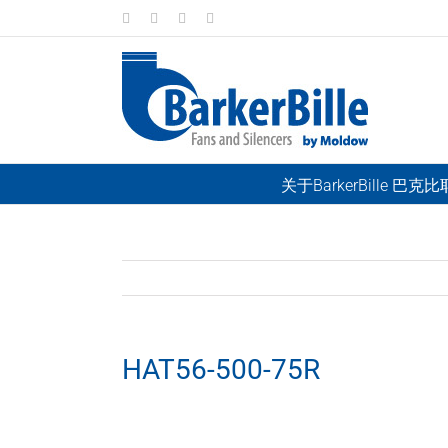
Skip
LinkedIn
Facebook
Instagram
Email
to
content
关于BarkerBille 巴克
HAT56-500-75R