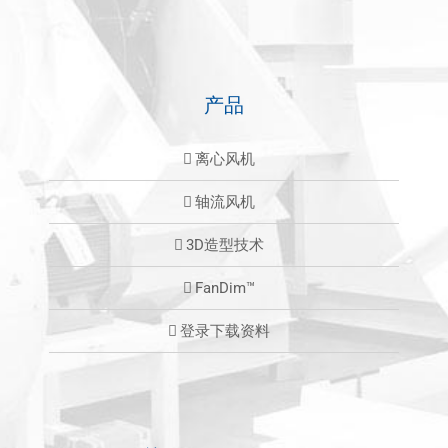
产品
离心风机
轴流风机
3D造型技术
FanDim™
登录下载资料