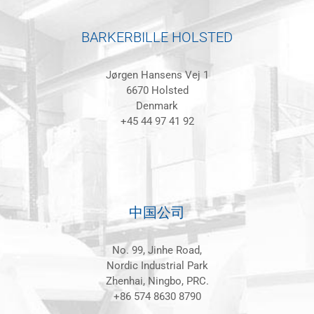
BARKERBILLE HOLSTED
Jørgen Hansens Vej 1
6670 Holsted
Denmark
+45 44 97 41 92
中国公司
No. 99, Jinhe Road,
Nordic Industrial Park
Zhenhai, Ningbo, PRC.
+86 574 8630 8790