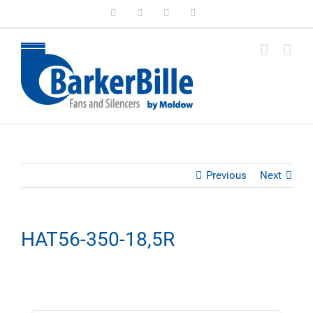
Skip
LinkedIn
Facebook
Instagram
Email
to
content
Previous
Next
HAT56-350-18,5R