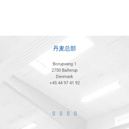
丹麦总部
Borupvang 1
2750 Ballerup
Denmark
+45 44 97 41 92