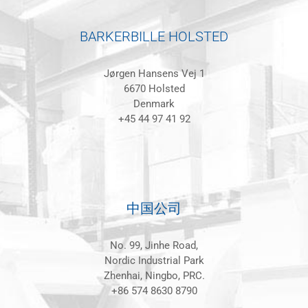
BARKERBILLE HOLSTED
Jørgen Hansens Vej 1
6670 Holsted
Denmark
+45 44 97 41 92
中国公司
No. 99, Jinhe Road,
Nordic Industrial Park
Zhenhai, Ningbo, PRC.
+86 574 8630 8790