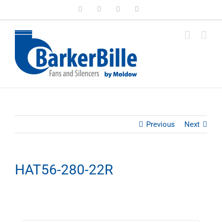
Skip
LinkedIn
Facebook
Instagram
Email
to
content
Previous
Next
HAT56-280-22R