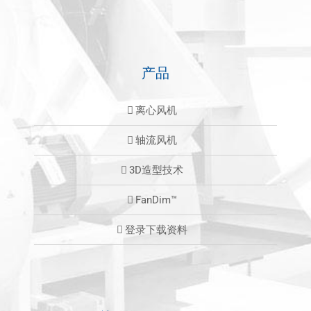
产品
离心风机
轴流风机
3D造型技术
FanDim™
登录下载资料