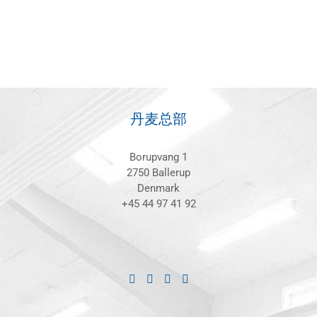
丹麦总部
Borupvang 1
2750 Ballerup
Denmark
+45 44 97 41 92