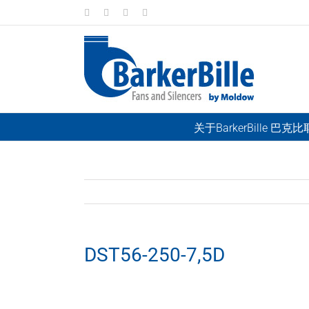
Skip
LinkedIn
Facebook
Instagram
Email
to
content
关于BarkerBille 巴克
DST56-250-7,5D