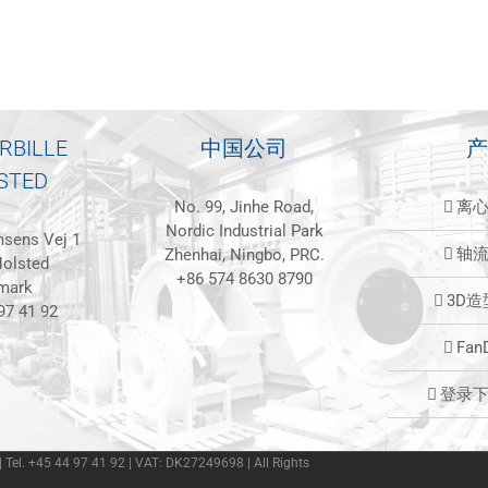
RBILLE
中国公司
产
STED
No. 99, Jinhe Road,
离
Nordic Industrial Park
sens Vej 1
轴
Zhenhai, Ningbo, PRC.
olsted
+86 574 8630 8790
mark
3D
97 41 92
Fan
登录
 | Tel. +45 44 97 41 92 | VAT: DK27249698 | All Rights