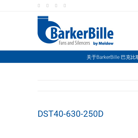
Skip
LinkedIn
Facebook
Instagram
Email
to
content
关于BarkerBille 巴克
DST40-630-250D