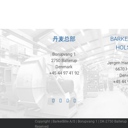
丹麦总部
BARKE
HOL
Borupvang 1
2750 Ballerup
Jørgen Han
Denmark
6670 H
+45 44 97 41 92
Den
+45 44 
Copyright | BarkerBille A/S | Borupvang 1 | DK-2750 Ballerup
Reserved