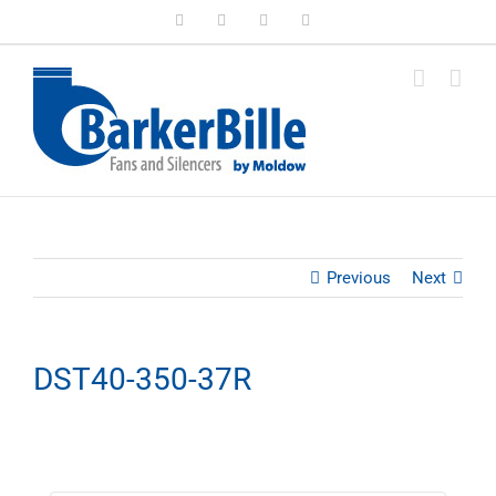
Skip
LinkedIn
Facebook
Instagram
Email
to
content
Previous
Next
DST40-350-37R