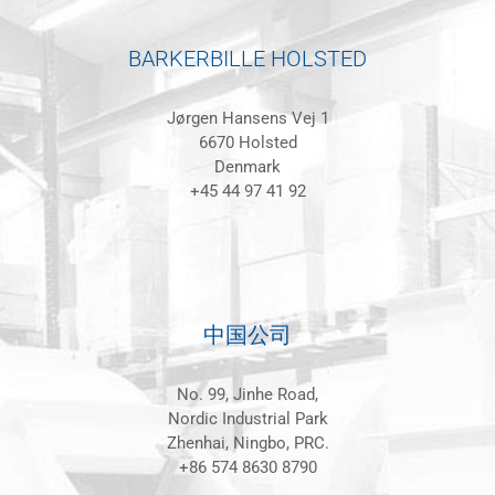
BARKERBILLE HOLSTED
Jørgen Hansens Vej 1
6670 Holsted
Denmark
+45 44 97 41 92
中国公司
No. 99, Jinhe Road,
Nordic Industrial Park
Zhenhai, Ningbo, PRC.
+86 574 8630 8790