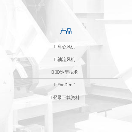
产品
离心风机
轴流风机
3D造型技术
FanDim™
登录下载资料