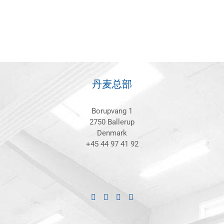
丹麦总部
Borupvang 1
2750 Ballerup
Denmark
+45 44 97 41 92