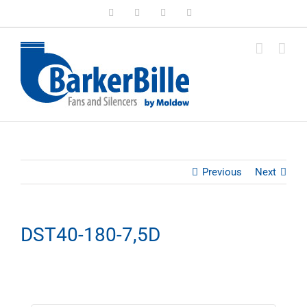
Skip
LinkedIn
Facebook
Instagram
Email
to
content
Previous
Next
DST40-180-7,5D