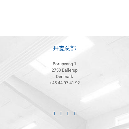
丹麦总部
Borupvang 1
2750 Ballerup
Denmark
+45 44 97 41 92