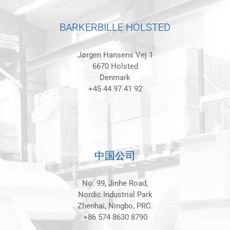
BARKERBILLE HOLSTED
Jørgen Hansens Vej 1
6670 Holsted
Denmark
+45 44 97 41 92
中国公司
No. 99, Jinhe Road,
Nordic Industrial Park
Zhenhai, Ningbo, PRC.
+86 574 8630 8790