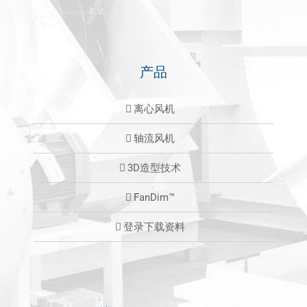
产品
离心风机
轴流风机
3D造型技术
FanDim™
登录下载资料