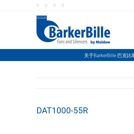
Skip
LinkedIn
Facebook
Instagram
Email
to
content
关于BarkerBille 巴克
DAT1000-55R