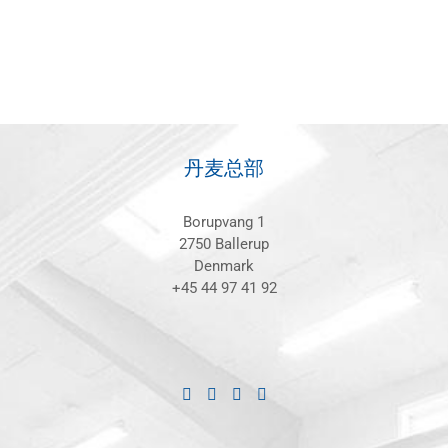
丹麦总部
Borupvang 1
2750 Ballerup
Denmark
+45 44 97 41 92