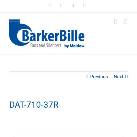
Skip
LinkedIn
Facebook
Instagram
Email
to
content
Previous
Next
DAT-710-37R