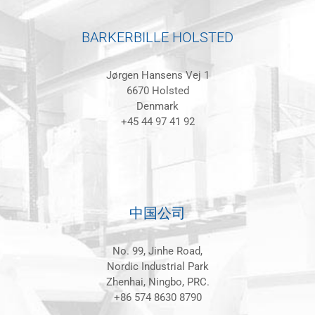
BARKERBILLE HOLSTED
Jørgen Hansens Vej 1
6670 Holsted
Denmark
+45 44 97 41 92
中国公司
No. 99, Jinhe Road,
Nordic Industrial Park
Zhenhai, Ningbo, PRC.
+86 574 8630 8790