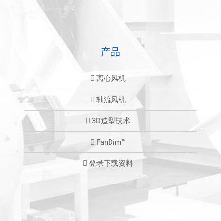
产品
离心风机
轴流风机
3D造型技术
FanDim™
登录下载资料