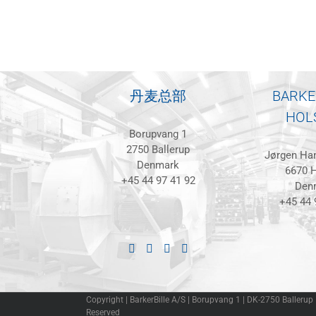
丹麦总部
BARKE
HOL
Borupvang 1
2750 Ballerup
Jørgen Han
Denmark
6670 H
+45 44 97 41 92
Den
+45 44 
Copyright | BarkerBille A/S | Borupvang 1 | DK-2750 Ballerup
Reserved