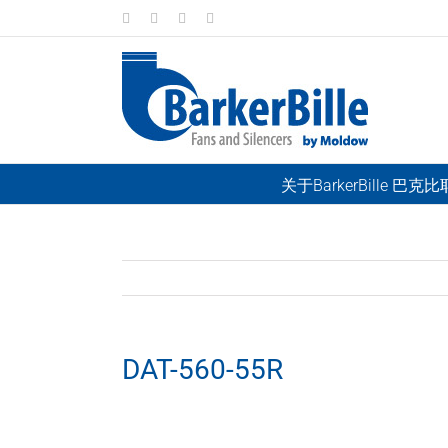
Skip
LinkedIn
Facebook
Instagram
Email
to
content
关于BarkerBille 巴克
DAT-560-55R