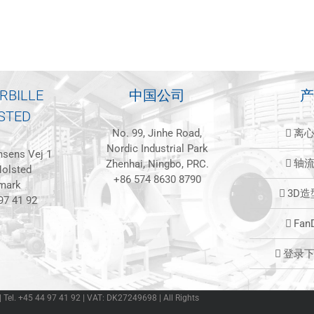
RBILLE
中国公司
产
STED
No. 99, Jinhe Road,
离
Nordic Industrial Park
sens Vej 1
轴
Zhenhai, Ningbo, PRC.
olsted
+86 574 8630 8790
mark
3D
97 41 92
Fan
登录
 | Tel. +45 44 97 41 92 | VAT: DK27249698 | All Rights