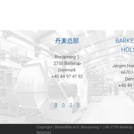
丹麦总部
BARKE
HOL
Borupvang 1
2750 Ballerup
Jørgen Han
Denmark
6670 H
+45 44 97 41 92
Den
+45 44 
Copyright | BarkerBille A/S | Borupvang 1 | DK-2750 Ballerup
Reserved