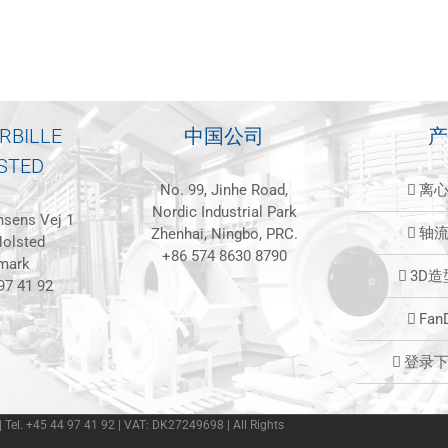
RBILLE
中国公司
产
STED
No. 99, Jinhe Road,
离
Nordic Industrial Park
sens Vej 1
轴
Zhenhai, Ningbo, PRC.
olsted
+86 574 8630 8790
mark
3D
97 41 92
Fan
登录
 | Tel. +45 44 97 41 92 | VAT: DK27249698 | All Rights