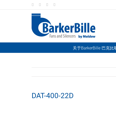
Skip
LinkedIn
Facebook
Instagram
Email
to
content
关于BarkerBille 巴克
DAT-400-22D