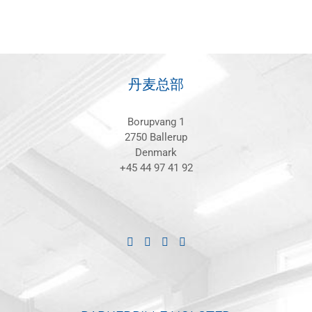
丹麦总部
Borupvang 1
2750 Ballerup
Denmark
+45 44 97 41 92