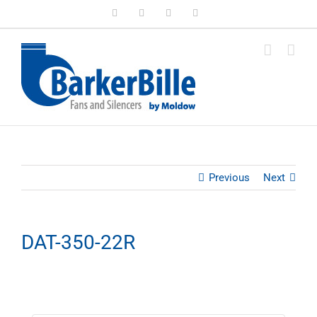
Skip
LinkedIn
Facebook
Instagram
Email
to
content
Previous
Next
DAT-350-22R