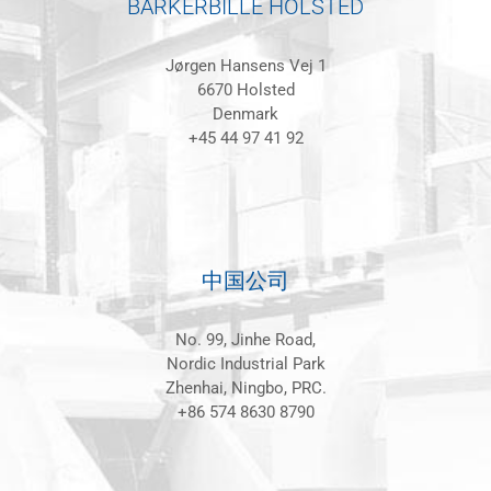
BARKERBILLE HOLSTED
Jørgen Hansens Vej 1
6670 Holsted
Denmark
+45 44 97 41 92
中国公司
No. 99, Jinhe Road,
Nordic Industrial Park
Zhenhai, Ningbo, PRC.
+86 574 8630 8790