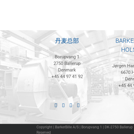
丹麦总部
BARKE
HOL
Borupvang 1
2750 Ballerup
Jørgen Han
Denmark
6670 H
+45 44 97 41 92
Den
+45 44 
Copyright | BarkerBille A/S | Borupvang 1 | DK-2750 Ballerup
Reserved