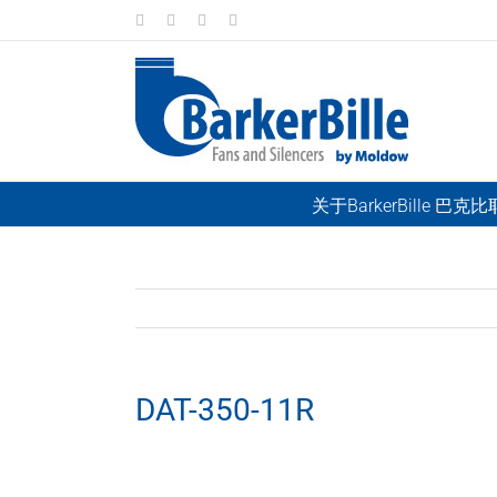
Skip
LinkedIn
Facebook
Instagram
Email
to
content
关于BarkerBille 巴克
DAT-350-11R