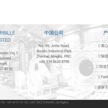
RBILLE
中国公司
产
STED
No. 99, Jinhe Road,
离
Nordic Industrial Park
sens Vej 1
轴
Zhenhai, Ningbo, PRC.
olsted
+86 574 8630 8790
mark
3D
97 41 92
Fan
登录
 | Tel. +45 44 97 41 92 | VAT: DK27249698 | All Rights