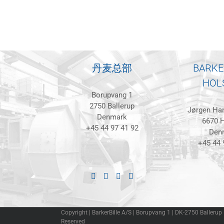
丹麦总部
BARKE
HOL
Borupvang 1
2750 Ballerup
Jørgen Han
Denmark
6670 H
+45 44 97 41 92
Den
+45 44 
Copyright | BarkerBille A/S | Borupvang 1 | DK-2750 Ballerup
Reserved