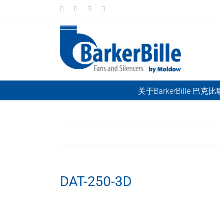
Skip
LinkedIn
Facebook
Instagram
Email
to
content
关于BarkerBille 巴克
DAT-250-3D