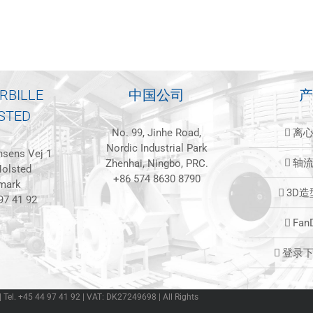
RBILLE
中国公司
产
STED
No. 99, Jinhe Road,
离
Nordic Industrial Park
sens Vej 1
轴
Zhenhai, Ningbo, PRC.
olsted
+86 574 8630 8790
mark
3D
97 41 92
Fan
登录
 | Tel. +45 44 97 41 92 | VAT: DK27249698 | All Rights