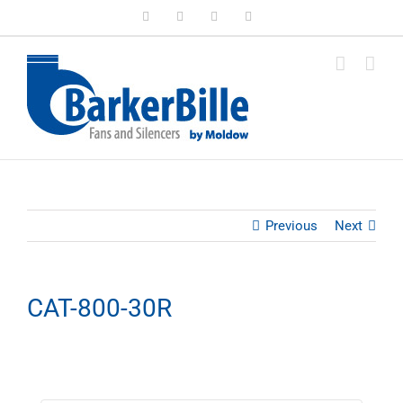
Skip
LinkedIn
Facebook
Instagram
Email
to
content
Previous
Next
CAT-800-30R