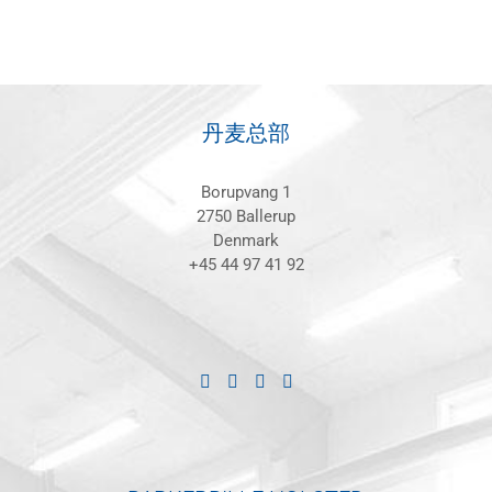
丹麦总部
Borupvang 1
2750 Ballerup
Denmark
+45 44 97 41 92