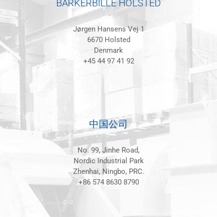
BARKERBILLE HOLSTED
Jørgen Hansens Vej 1
6670 Holsted
Denmark
+45 44 97 41 92
中国公司
No. 99, Jinhe Road,
Nordic Industrial Park
Zhenhai, Ningbo, PRC.
+86 574 8630 8790