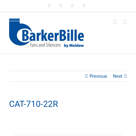
Skip
LinkedIn
Facebook
Instagram
Email
to
content
Previous
Next
CAT-710-22R