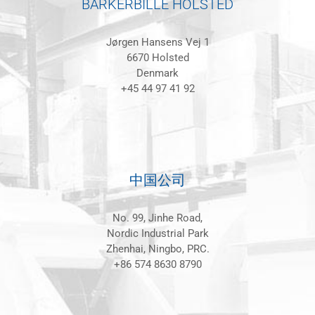
BARKERBILLE HOLSTED
Jørgen Hansens Vej 1
6670 Holsted
Denmark
+45 44 97 41 92
中国公司
No. 99, Jinhe Road,
Nordic Industrial Park
Zhenhai, Ningbo, PRC.
+86 574 8630 8790