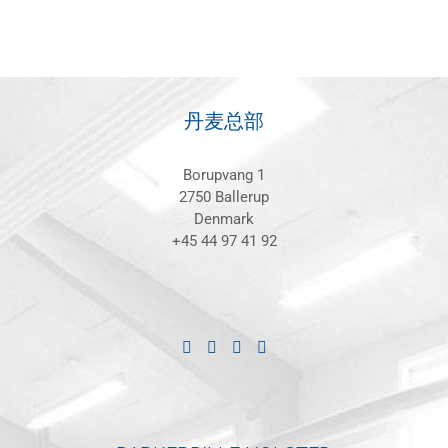
丹麦总部
Borupvang 1
2750 Ballerup
Denmark
+45 44 97 41 92