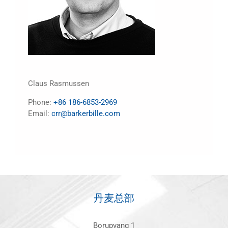
Claus Rasmussen
Phone:
+86 186-6853-2969
Email:
crr@barkerbille.com
丹麦总部
Borupvang 1