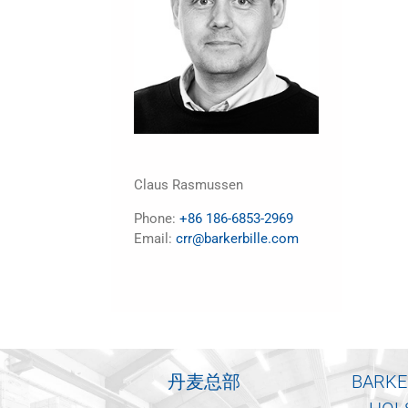
Claus Rasmussen
Phone:
+86 186-6853-2969
Email:
crr@barkerbille.com
丹麦总部
BARKE